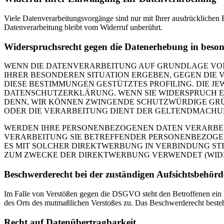
Viele Datenverarbeitungsvorgänge sind nur mit Ihrer ausdrücklichen E
Datenverarbeitung bleibt vom Widerruf unberührt.
Widerspruchsrecht gegen die Datenerhebung in beso
WENN DIE DATENVERARBEITUNG AUF GRUNDLAGE VON ART
IHRER BESONDEREN SITUATION ERGEBEN, GEGEN DIE 
DIESE BESTIMMUNGEN GESTÜTZTES PROFILING. DIE J
DATENSCHUTZERKLÄRUNG. WENN SIE WIDERSPRUCH EI
DENN, WIR KÖNNEN ZWINGENDE SCHUTZWÜRDIGE GRÜN
ODER DIE VERARBEITUNG DIENT DER GELTENDMACHUN
WERDEN IHRE PERSONENBEZOGENEN DATEN VERARBEITE
VERARBEITUNG SIE BETREFFENDER PERSONENBEZOGEN
ES MIT SOLCHER DIREKTWERBUNG IN VERBINDUNG ST
ZUM ZWECKE DER DIREKTWERBUNG VERWENDET (WIDERS
Beschwerde­recht bei der zuständigen Aufsichts­behörd
Im Falle von Verstößen gegen die DSGVO steht den Betroffenen ein Be
des Orts des mutmaßlichen Verstoßes zu. Das Beschwerderecht besteht
Recht auf Daten­übertrag­barkeit