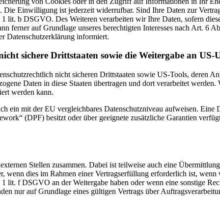
icherung von Cookies oder in den Zugriff auf Informationen in Ihr Endge
Die Einwilligung ist jederzeit widerrufbar. Sind Ihre Daten zur Vert
. 1 lit. b DSGVO. Des Weiteren verarbeiten wir Ihre Daten, sofern diese 
 ferner auf Grundlage unseres berechtigten Interesses nach Art. 6 Abs
r Datenschutzerklärung informiert.
icht sichere Drittstaaten sowie die Weitergabe an US-U
enschutzrechtlich nicht sicheren Drittstaaten sowie US-Tools, deren
ezogene Daten in diese Staaten übertragen und dort verarbeitet werden. 
iert werden kann.
zlich ein mit der EU vergleichbares Datenschutzniveau aufweisen. Eine
rk“ (DPF) besitzt oder über geeignete zusätzliche Garantien verfügt. 
 externen Stellen zusammen. Dabei ist teilweise auch eine Übermittlung
 wenn dies im Rahmen einer Vertragserfüllung erforderlich ist, wenn wi
s. 1 lit. f DSGVO an der Weitergabe haben oder wenn eine sonstige Re
n nur auf Grundlage eines gültigen Vertrags über Auftragsverarbeitun