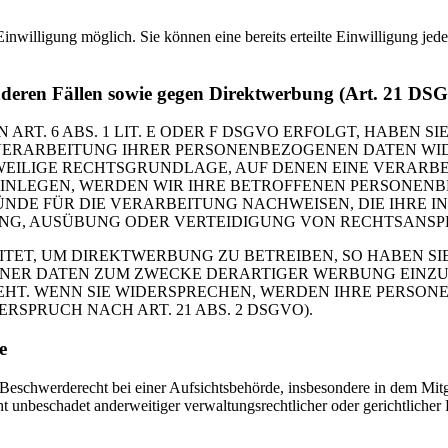
inwilligung möglich. Sie können eine bereits erteilte Einwilligung jed
nderen Fällen sowie gegen Direktwerbung (Art. 21 DS
. 6 ABS. 1 LIT. E ODER F DSGVO ERFOLGT, HABEN SIE
VERARBEITUNG IHRER PERSONENBEZOGENEN DATEN WIDE
EWEILIGE RECHTSGRUNDLAGE, AUF DENEN EINE VERARBE
NLEGEN, WERDEN WIR IHRE BETROFFENEN PERSONENBE
DE FÜR DIE VERARBEITUNG NACHWEISEN, DIE IHRE IN
G, AUSÜBUNG ODER VERTEIDIGUNG VON RECHTSANSPRÜC
T, UM DIREKTWERBUNG ZU BETREIBEN, SO HABEN SIE
ER DATEN ZUM ZWECKE DERARTIGER WERBUNG EINZULEG
EHT. WENN SIE WIDERSPRECHEN, WERDEN IHRE PERSO
PRUCH NACH ART. 21 ABS. 2 DSGVO).
e
schwerderecht bei einer Aufsichtsbehörde, insbesondere in dem Mitgli
 unbeschadet anderweitiger verwaltungsrechtlicher oder gerichtlicher 