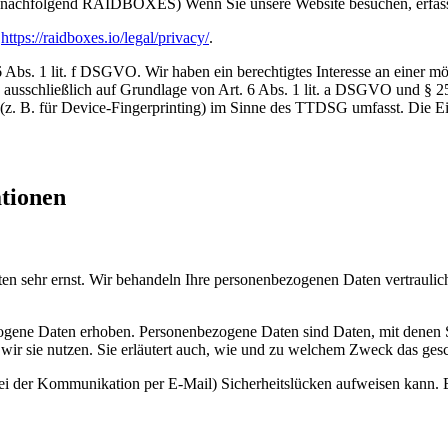
nachfolgend RAIDBOXES) Wenn Sie unsere Website besuchen, erfasst
:
https://raidboxes.io/legal/privacy/
.
 1 lit. f DSGVO. Wir haben ein berechtigtes Interesse an einer mögl
ng ausschließlich auf Grundlage von Art. 6 Abs. 1 lit. a DSGVO und §
(z. B. für Device-Fingerprinting) im Sinne des TTDSG umfasst. Die Einw
ationen
ten sehr ernst. Wir behandeln Ihre personenbezogenen Daten vertrauli
ene Daten erhoben. Personenbezogene Daten sind Daten, mit denen Sie
wir sie nutzen. Sie erläutert auch, wie und zu welchem Zweck das gesc
bei der Kommunikation per E-Mail) Sicherheitslücken aufweisen kann. E