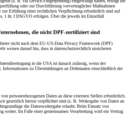
rät (z. B. via Device-Fingerprinting) eingewilligt haben, erfolgt die
ragserfüllung oder zur Durchführung vorvertraglicher Maßnahmen
zur Erfüllung einer rechtlichen Verpflichtung erforderlich sind auf
. 1 lit. f DSGVO erfolgen. Über die jeweils im Einzelfall
nternehmen, die nicht DPF-zertifiziert sind
 Anbieter nicht nach dem EU-US-Data Privacy Framework (DPF)
Wir weisen darauf hin, dass in datenschutzrechtlich unsicheren
 Datenübertragung in die USA ist danach zulässig, wenn der
Informationen zu Übermittlungen an Drittstaaten einschließlich der
 von personenbezogenen Daten an diese externen Stellen erforderlich.
r gesetzlich hierzu verpflichtet sind (z. B. Weitergabe von Daten an
chtsgrundlage die Datenweitergabe erlaubt. Beim Einsatz von
g weiter. Im Falle einer gemeinsamen Verarbeitung wird ein Vertrag