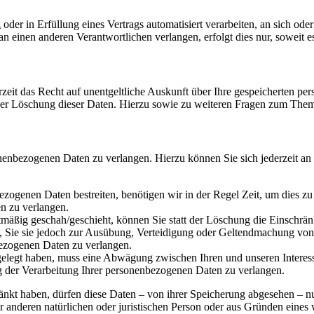
oder in Erfüllung eines Vertrags automatisiert verarbeiten, an sich od
n einen anderen Verantwortlichen verlangen, erfolgt dies nur, soweit e
zeit das Recht auf unentgeltliche Auskunft über Ihre gespeicherten 
der Löschung dieser Daten. Hierzu sowie zu weiteren Fragen zum Them
onenbezogenen Daten zu verlangen. Hierzu können Sie sich jederzeit a
ezogenen Daten bestreiten, benötigen wir in der Regel Zeit, um dies z
n zu verlangen.
mäßig geschah/geschieht, können Sie statt der Löschung die Einschrän
Sie sie jedoch zur Ausübung, Verteidigung oder Geltendmachung von R
ezogenen Daten zu verlangen.
legt haben, muss eine Abwägung zwischen Ihren und unseren Interess
g der Verarbeitung Ihrer personenbezogenen Daten zu verlangen.
änkt haben, dürfen diese Daten – von ihrer Speicherung abgesehen – n
anderen natürlichen oder juristischen Person oder aus Gründen eines w