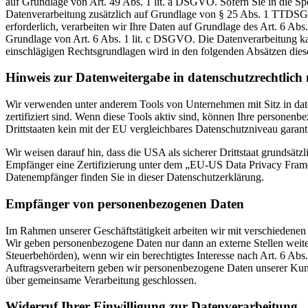
auf Grundlage von Art. 49 Abs. 1 lit. a DSGVO. Sofern Sie in die Spe
Datenverarbeitung zusätzlich auf Grundlage von § 25 Abs. 1 TTDSG. 
erforderlich, verarbeiten wir Ihre Daten auf Grundlage des Art. 6 Abs
Grundlage von Art. 6 Abs. 1 lit. c DSGVO. Die Datenverarbeitung kann
einschlägigen Rechtsgrundlagen wird in den folgenden Absätzen diese
Hinweis zur Datenweitergabe in datenschutzrechtlich n
Wir verwenden unter anderem Tools von Unternehmen mit Sitz in dat
zertifiziert sind. Wenn diese Tools aktiv sind, können Ihre personenb
Drittstaaten kein mit der EU vergleichbares Datenschutzniveau garant
Wir weisen darauf hin, dass die USA als sicherer Drittstaat grundsät
Empfänger eine Zertifizierung unter dem „EU-US Data Privacy Framewo
Datenempfänger finden Sie in dieser Datenschutzerklärung.
Empfänger von personenbezogenen Daten
Im Rahmen unserer Geschäftstätigkeit arbeiten wir mit verschiedenen
Wir geben personenbezogene Daten nur dann an externe Stellen weiter,
Steuerbehörden), wenn wir ein berechtigtes Interesse nach Art. 6 Ab
Auftragsverarbeitern geben wir personenbezogene Daten unserer Kunde
über gemeinsame Verarbeitung geschlossen.
Widerruf Ihrer Einwilligung zur Datenverarbeitung